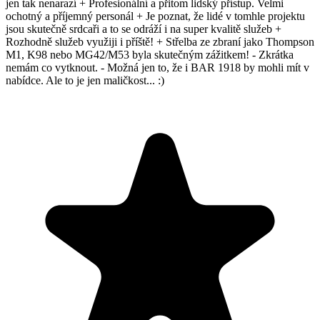
jen tak nenarazí + Profesionální a přitom lidský přístup. Velmi
ochotný a příjemný personál + Je poznat, že lidé v tomhle projektu
jsou skutečně srdcaři a to se odráží i na super kvalitě služeb +
Rozhodně služeb využiji i příště! + Střelba ze zbraní jako Thompson
M1, K98 nebo MG42/M53 byla skutečným zážitkem! - Zkrátka
nemám co vytknout. - Možná jen to, že i BAR 1918 by mohli mít v
nabídce. Ale to je jen maličkost... :)