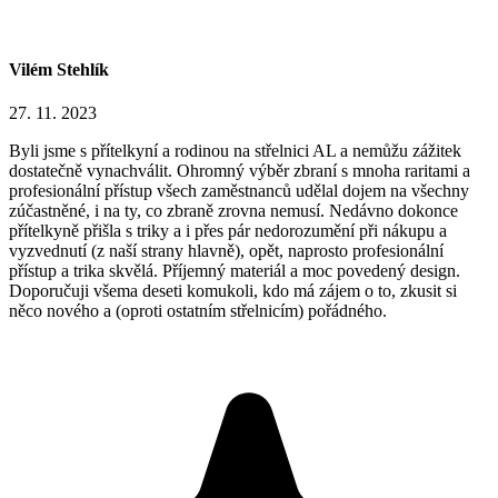
Vilém Stehlík
27. 11. 2023
Byli jsme s přítelkyní a rodinou na střelnici AL a nemůžu zážitek
dostatečně vynachválit. Ohromný výběr zbraní s mnoha raritami a
profesionální přístup všech zaměstnanců udělal dojem na všechny
zúčastněné, i na ty, co zbraně zrovna nemusí. Nedávno dokonce
přítelkyně přišla s triky a i přes pár nedorozumění při nákupu a
vyzvednutí (z naší strany hlavně), opět, naprosto profesionální
přístup a trika skvělá. Příjemný materiál a moc povedený design.
Doporučuji všema deseti komukoli, kdo má zájem o to, zkusit si
něco nového a (oproti ostatním střelnicím) pořádného.