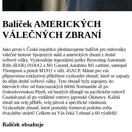
Balíček AMERICKÝCH
VÁLEČNÝCH ZBRANÍ
Jako první v České republice představujeme balíček pro milovníky
válečné historie Spojených států a amerických zbraní z druhé
světové války. Vyzkoušejte legendární pušky Browning Automatic
Rifle (BAR) 1918A2 a M1 Garand, karabinu M1 carbine, samopal
Thompson a pistoli M1911 v ráži. 45ACP. Máme pro vás
připravenou exkluzivní příležitost vyzkoušet zbraně, které se zapsaly
do dějin druhé světové války. Tyto zbraně byly zapojeny do
bitevních vřav od francouzských břehů Normandie až po
československou Plzeň, od hustých džunglí na pacifickém ostrově
Guadalcanal až po vzdálené ostrovy japonské Okinawy. Každá
zbraň má svůj příběh, svůj původ a specifické vlastnosti.
Vyzkoušejte zbraně, které pomohly formovat podobu světa
dvacátého století! Celkem na Vás čeká 5 zbraní a 60 výstřelů!
Balíček obsahuje