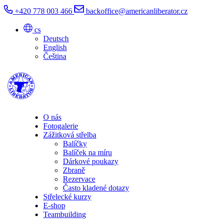
+420 778 003 466
backoffice@americanliberator.cz
cs
Deutsch
English
Čeština
O nás
Fotogalerie
Zážitková střelba
Balíčky
Balíček na míru
Dárkové poukazy
Zbraně
Rezervace
Často kladené dotazy
Střelecké kurzy
E-shop
Teambuilding