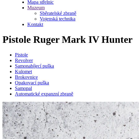
Mapa střelnic
Muzeum
Sběratelské zbraně
Vojenská technika
Kontakt
Pistole Ruger Mark IV Hunter
Pistole
Revolver
Samonabíjecí puška
Kulomet
Brokovnice
Opakovací puška
Samopal
Automatické expanzní zbraně