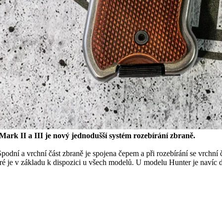
rk II a III je nový jednodušší systém rozebírání zbraně.
Spodní a vrchní část zbraně je spojena čepem a při rozebírání se vrchn
 které je v základu k dispozici u všech modelů. U modelu Hunter je nav