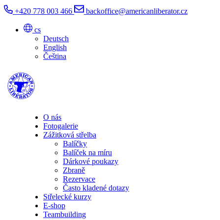
+420 778 003 466
backoffice@americanliberator.cz
cs
Deutsch
English
Čeština
O nás
Fotogalerie
Zážitková střelba
Balíčky
Balíček na míru
Dárkové poukazy
Zbraně
Rezervace
Často kladené dotazy
Střelecké kurzy
E-shop
Teambuilding