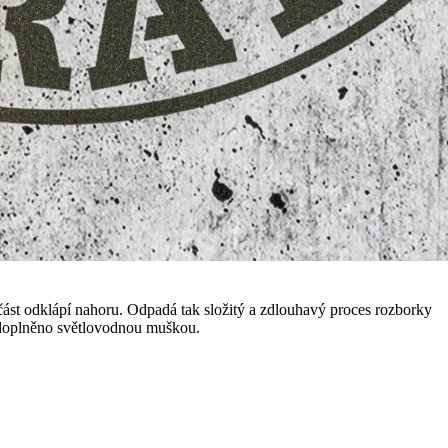
í část odklápí nahoru. Odpadá tak složitý a zdlouhavý proces rozborky
íc doplněno světlovodnou muškou.