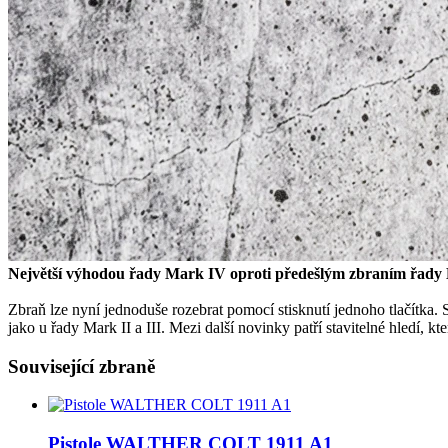
Největší výhodou řady Mark IV oproti předešlým zbraním řady Ma
Zbraň lze nyní jednoduše rozebrat pomocí stisknutí jednoho tlačítka. 
jako u řady Mark II a III. Mezi další novinky patří stavitelné hledí,
Související zbraně
Pistole WALTHER COLT 1911 A1