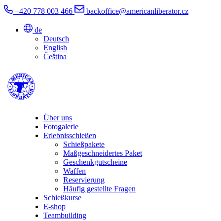
+420 778 003 466
backoffice@americanliberator.cz
de
Deutsch
English
Čeština
Über uns
Fotogalerie
Erlebnisschießen
Schießpakete
Maßgeschneidertes Paket
Geschenkgutscheine
Waffen
Reservierung
Häufig gestellte Fragen
Schießkurse
E-shop
Teambuilding