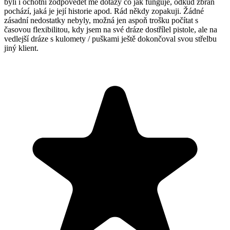
byli i ochotni zodpovědět mé dotazy co jak funguje, odkud zbraň
pochází, jaká je její historie apod. Rád někdy zopakuji. Žádné
zásadní nedostatky nebyly, možná jen aspoň trošku počítat s
časovou flexibilitou, kdy jsem na své dráze dostřílel pistole, ale na
vedlejší dráze s kulomety / puškami ještě dokončoval svou střelbu
jiný klient.