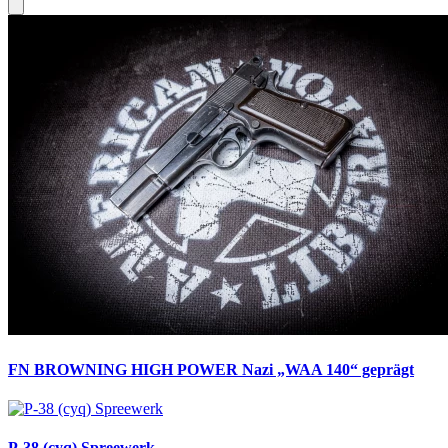
FN BROWNING HIGH POWER Nazi „WAA 140“ geprägt
P-38 (cyq) Spreewerk