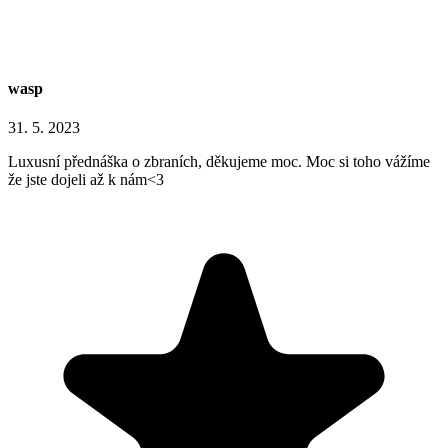
wasp
31. 5. 2023
Luxusní přednáška o zbraních, děkujeme moc. Moc si toho vážíme
že jste dojeli až k nám<3