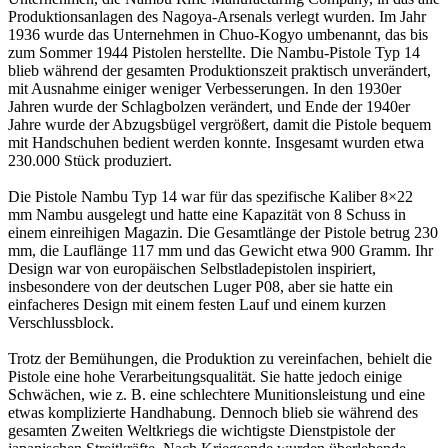
Produktionsanlagen des Nagoya-Arsenals verlegt wurden. Im Jahr
1936 wurde das Unternehmen in Chuo-Kogyo umbenannt, das bis
zum Sommer 1944 Pistolen herstellte. Die Nambu-Pistole Typ 14
blieb während der gesamten Produktionszeit praktisch unverändert,
mit Ausnahme einiger weniger Verbesserungen. In den 1930er
Jahren wurde der Schlagbolzen verändert, und Ende der 1940er
Jahre wurde der Abzugsbügel vergrößert, damit die Pistole bequem
mit Handschuhen bedient werden konnte. Insgesamt wurden etwa
230.000 Stück produziert.
Die Pistole Nambu Typ 14 war für das spezifische Kaliber 8×22
mm Nambu ausgelegt und hatte eine Kapazität von 8 Schuss in
einem einreihigen Magazin. Die Gesamtlänge der Pistole betrug 230
mm, die Lauflänge 117 mm und das Gewicht etwa 900 Gramm. Ihr
Design war von europäischen Selbstladepistolen inspiriert,
insbesondere von der deutschen Luger P08, aber sie hatte ein
einfacheres Design mit einem festen Lauf und einem kurzen
Verschlussblock.
Trotz der Bemühungen, die Produktion zu vereinfachen, behielt die
Pistole eine hohe Verarbeitungsqualität. Sie hatte jedoch einige
Schwächen, wie z. B. eine schlechtere Munitionsleistung und eine
etwas komplizierte Handhabung. Dennoch blieb sie während des
gesamten Zweiten Weltkriegs die wichtigste Dienstpistole der