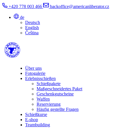
+420 778 003 466
backoffice@americanliberator.cz
de
Deutsch
English
Čeština
Über uns
Fotogalerie
Erlebnisschießen
Schießpakete
Maßgeschneidertes Paket
Geschenkgutscheine
Waffen
Reservierung
Häufig gestellte Fragen
Schießkurse
E-shop
Teambuilding