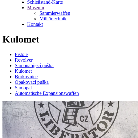
Schießstand-Karte
Museum
Sammlerwaffen
Militärtechnik
Kontakt
Kulomet
Pistole
Revolver
Samonabíjecí puška
Kulomet
Brokovnice
Opakovací puška
Samopal
Automatische Expansionswaffen