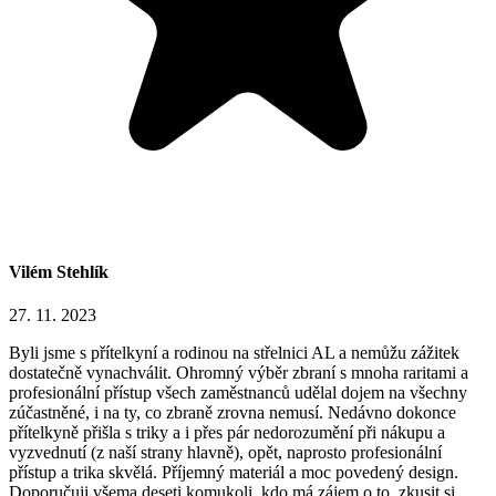
Vilém Stehlík
27. 11. 2023
Byli jsme s přítelkyní a rodinou na střelnici AL a nemůžu zážitek
dostatečně vynachválit. Ohromný výběr zbraní s mnoha raritami a
profesionální přístup všech zaměstnanců udělal dojem na všechny
zúčastněné, i na ty, co zbraně zrovna nemusí. Nedávno dokonce
přítelkyně přišla s triky a i přes pár nedorozumění při nákupu a
vyzvednutí (z naší strany hlavně), opět, naprosto profesionální
přístup a trika skvělá. Příjemný materiál a moc povedený design.
Doporučuji všema deseti komukoli, kdo má zájem o to, zkusit si