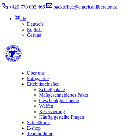
+420 778 003 466
backoffice@americanliberator.cz
de
Deutsch
English
Čeština
Über uns
Fotogalerie
Erlebnisschießen
Schießpakete
Maßgeschneidertes Paket
Geschenkgutscheine
Waffen
Reservierung
Häufig gestellte Fragen
Schießkurse
E-shop
Teambuilding