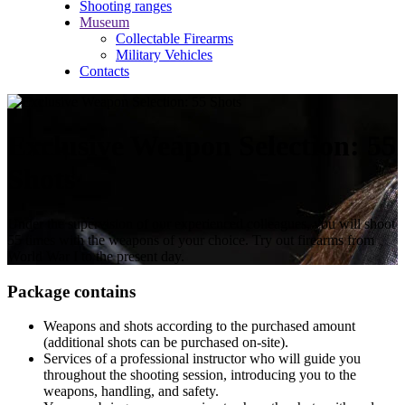
Shooting ranges
Museum
Collectable Firearms
Military Vehicles
Contacts
Exclusive Weapon Selection: 55
Shots
Under the supervision of our experienced colleagues, you will shoot
55 times with the weapons of your choice. Try out firearms from
World War I to the present day.
Package contains
Weapons and shots according to the purchased amount
(additional shots can be purchased on-site).
Services of a professional instructor who will guide you
throughout the shooting session, introducing you to the
weapons, handling, and safety.