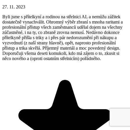
27. 11. 2023
Byli jsme s přítelkyní a rodinou na střelnici AL a nemůžu zážitek
dostatečně vynachválit. Ohromný výběr zbraní s mnoha raritami a
profesionální přístup všech zaměstnanců udělal dojem na všechny
zúčastněné, i na ty, co zbraně zrovna nemusí. Nedávno dokonce
přítelkyně přišla s triky a i přes pár nedorozumění při nákupu a
vyzvednutí (z naší strany hlavně), opět, naprosto profesionální
přístup a trika skvělá. Příjemný materiál a moc povedený design.
Doporučuji všema deseti komukoli, kdo má zájem o to, zkusit si
něco nového a (oproti ostatním střelnicím) pořádného.