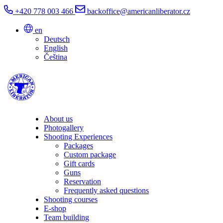
+420 778 003 466
backoffice@americanliberator.cz
en
Deutsch
English
Čeština
About us
Photogallery
Shooting Experiences
Packages
Custom package
Gift cards
Guns
Reservation
Frequently asked questions
Shooting courses
E-shop
Team building