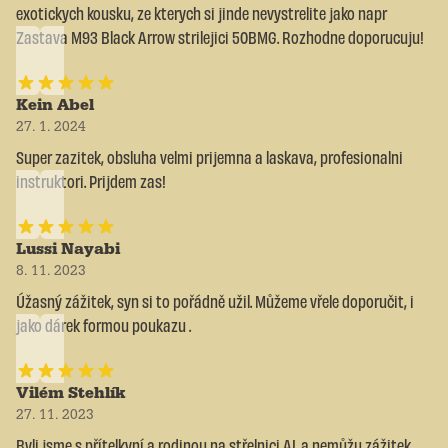
exotickych kousku, ze kterych si jinde nevystrelite jako napr
Zastava M93 Black Arrow strilejici 50BMG. Rozhodne doporucuju!
Kein Abel
27. 1. 2024
Super zazitek, obsluha velmi prijemna a laskava, profesionalni
instruktori. Prijdem zas!
Lussi Nayabi
8. 11. 2023
Úžasný zážitek, syn si to pořádně užil. Můžeme vřele doporučit, i
jako dárek formou poukazu .
Vilém Stehlík
27. 11. 2023
Byli jsme s přítelkyní a rodinou na střelnici AL a nemůžu zážitek