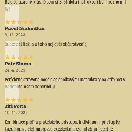
Bylo to užasný, krásně sem si zastřílel a instruktoři byli hrozně milí.
5/5
Pavel Niahodkin
9. 11. 2023
Super zážitek, a u toho nejlepší občerstvení :)
Petr Slama
24. 4. 2023
Perfektně strávená neděle se špičkovými instruktory na střelnici v
Hodoníně. Všem doporučuji.
Jiri Folta
10. 11. 2023
Kombinace profi a pratelskeho pristupu, individualni pristup ke
kazdemu strelci, naprosto excelentni arzenal zbrani vcetne