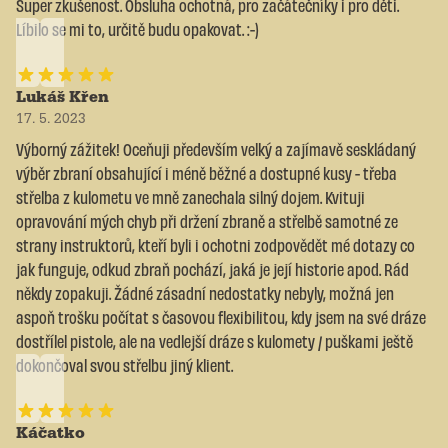
Super zkušenost. Obsluha ochotná, pro začátečníky i pro děti.
Líbilo se mi to, určitě budu opakovat. :-)
Lukáš Křen
17. 5. 2023
Výborný zážitek! Oceňuji především velký a zajímavě seskládaný
výběr zbraní obsahující i méně běžné a dostupné kusy - třeba
střelba z kulometu ve mně zanechala silný dojem. Kvituji
opravování mých chyb při držení zbraně a střelbě samotné ze
strany instruktorů, kteří byli i ochotni zodpovědět mé dotazy co
jak funguje, odkud zbraň pochází, jaká je její historie apod. Rád
někdy zopakuji. Žádné zásadní nedostatky nebyly, možná jen
aspoň trošku počítat s časovou flexibilitou, kdy jsem na své dráze
dostřílel pistole, ale na vedlejší dráze s kulomety / puškami ještě
dokončoval svou střelbu jiný klient.
Káčatko