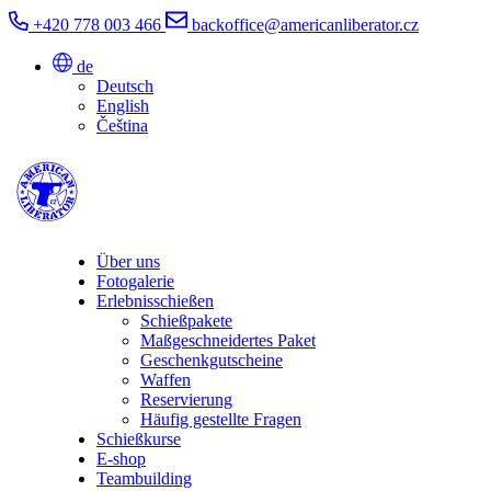
+420 778 003 466
backoffice@americanliberator.cz
de
Deutsch
English
Čeština
Über uns
Fotogalerie
Erlebnisschießen
Schießpakete
Maßgeschneidertes Paket
Geschenkgutscheine
Waffen
Reservierung
Häufig gestellte Fragen
Schießkurse
E-shop
Teambuilding