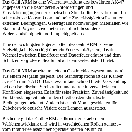
Das Galil ARM ist eine Weiterentwicklung des bewährten AK-47,
angepasst an die besonderen Anforderungen und
Einsatzbedingungen der israelischen Streitkräfte. Es ist bekannt für
seine robuste Konstruktion und hohe Zuverlässigkeit selbst unter
extremen Bedingungen. Gefertigt aus hochwertigen Materialien wie
Stahl und Polymer, zeichnet es sich durch besondere
Widerstandsfähigkeit und Langlebigkeit aus.
Eine der wichtigsten Eigenschaften des Galil ARM ist seine
Vielseitigkeit. Es verfügt über ein Feuerwahl-System, das den
Wechsel zwischen Einzelfeuer und Dauerfeuer erlaubt und dem
Schützen so größere Flexibilität auf dem Gefechtsfeld bietet.
Das Galil ARM arbeitet mit einem Gasdruckladesystem und wird
aus einem Magazin gespeist. Die Standardpatrone ist das Kaliber
5,56×45 mm NATO. Das Gewehr fand schnell breite Verwendung
bei den israelischen Streitkräften und wurde in verschiedenen
Konflikten eingesetzt. Es ist für seine Präzision, Zuverlässigkeit und
Funktionsfähigkeit unter unterschiedlichsten klimatischen
Bedingungen bekannt. Zudem ist es mit Montageschienen für
Zubehör wie optische Visiere oder Lampen ausgestattet.
Bis heute gilt das Galil ARM als Ikone der israelischen
Waffenentwicklung und wird in verschiedenen Rollen genutzt –
vom Infanterieeinsatz über Spezialeinheiten bis hin zu