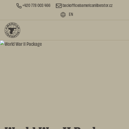
+420 778 003 466
backoffice@americanliberator.cz
EN