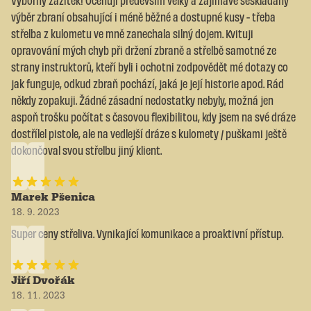
výběr zbraní obsahující i méně běžné a dostupné kusy - třeba
střelba z kulometu ve mně zanechala silný dojem. Kvituji
opravování mých chyb při držení zbraně a střelbě samotné ze
strany instruktorů, kteří byli i ochotni zodpovědět mé dotazy co
jak funguje, odkud zbraň pochází, jaká je její historie apod. Rád
někdy zopakuji. Žádné zásadní nedostatky nebyly, možná jen
aspoň trošku počítat s časovou flexibilitou, kdy jsem na své dráze
dostřílel pistole, ale na vedlejší dráze s kulomety / puškami ještě
dokončoval svou střelbu jiný klient.
Marek Pšenica
18. 9. 2023
Super ceny střeliva. Vynikající komunikace a proaktivní přístup.
Jiří Dvořák
18. 11. 2023