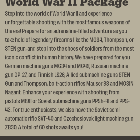
World War II Package
Step into the world of World War II and experience
unforgettable shooting with the most famous weapons of
the era! Prepare for an adrenaline-filled adventure as you
take hold of legendary firearms like the MG34, Thompson, or
STEN gun, and step into the shoes of soldiers from the most
iconic conflict in human history. We have prepared for you
German machine guns MG34 and MG42, Russian machine
gun DP-27, and Finnish LS26, Allied submachine guns STEN
Gun and Thompson, bolt-action rifles Mauser 98 and MOSIN
Nagant. Enhance your experience with shooting from
pistols M1911 or Soviet submachine guns PPSh-41 and PPS-
43. For true enthusiasts, we also have the Soviet semi-
automatic rifle SVT-40 and Czechoslovak light machine gun
ZB30. A total of 60 shots awaits you!