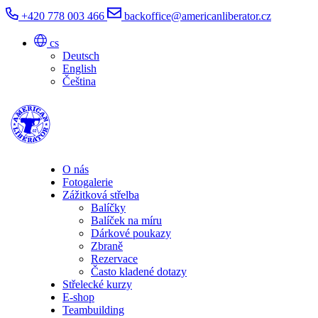
+420 778 003 466
backoffice@americanliberator.cz
cs
Deutsch
English
Čeština
O nás
Fotogalerie
Zážitková střelba
Balíčky
Balíček na míru
Dárkové poukazy
Zbraně
Rezervace
Často kladené dotazy
Střelecké kurzy
E-shop
Teambuilding