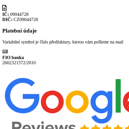
IČ:
09044728
DIČ:
CZ09044728
Platební údaje
Variabilní symbol je číslo předfaktury, kterou vám pošleme na mail
FIO banka
2602321572/2010