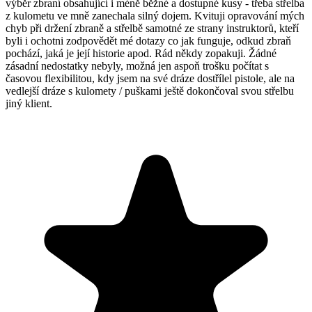
výběr zbraní obsahující i méně běžné a dostupné kusy - třeba střelba
z kulometu ve mně zanechala silný dojem. Kvituji opravování mých
chyb při držení zbraně a střelbě samotné ze strany instruktorů, kteří
byli i ochotni zodpovědět mé dotazy co jak funguje, odkud zbraň
pochází, jaká je její historie apod. Rád někdy zopakuji. Žádné
zásadní nedostatky nebyly, možná jen aspoň trošku počítat s
časovou flexibilitou, kdy jsem na své dráze dostřílel pistole, ale na
vedlejší dráze s kulomety / puškami ještě dokončoval svou střelbu
jiný klient.