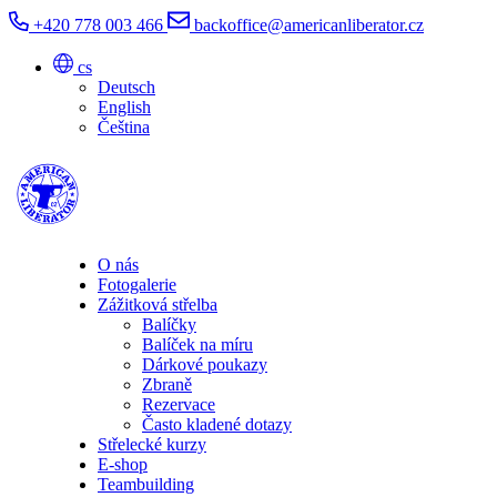
+420 778 003 466
backoffice@americanliberator.cz
cs
Deutsch
English
Čeština
O nás
Fotogalerie
Zážitková střelba
Balíčky
Balíček na míru
Dárkové poukazy
Zbraně
Rezervace
Často kladené dotazy
Střelecké kurzy
E-shop
Teambuilding