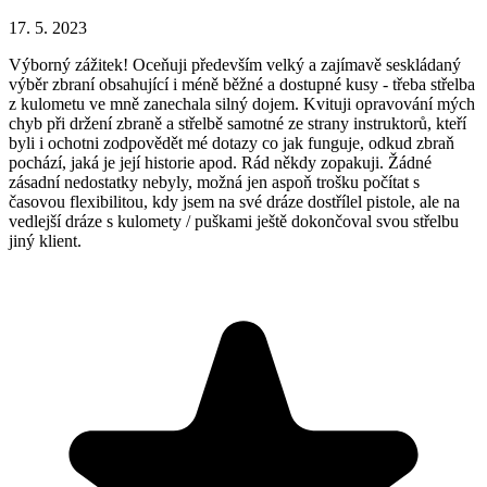
17. 5. 2023
Výborný zážitek! Oceňuji především velký a zajímavě seskládaný
výběr zbraní obsahující i méně běžné a dostupné kusy - třeba střelba
z kulometu ve mně zanechala silný dojem. Kvituji opravování mých
chyb při držení zbraně a střelbě samotné ze strany instruktorů, kteří
byli i ochotni zodpovědět mé dotazy co jak funguje, odkud zbraň
pochází, jaká je její historie apod. Rád někdy zopakuji. Žádné
zásadní nedostatky nebyly, možná jen aspoň trošku počítat s
časovou flexibilitou, kdy jsem na své dráze dostřílel pistole, ale na
vedlejší dráze s kulomety / puškami ještě dokončoval svou střelbu
jiný klient.