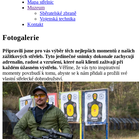
Mapa střelnic
Muzeum
Sběratelské zbraně
Vojenská technika
Kontakt
Fotogalerie
Připravili jsme pro vás výběr těch nejlepších momentů z našich
zážitkových střeleb. Tyto jedinečné snímky dokonale zachycují
adrenalin, radost a vzrušení, které naši klienti zažívají při
každém úžasném výstřelu.
Věříme, že vás tyto inspirativní
momenty povzbudí k tomu, abyste se k nám přidali a prožili své
vlastní střelecké dobrodružství.