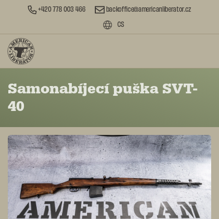
+420 778 003 466
backoffice@americanliberator.cz
CS
Samonabíjecí puška SVT-
40