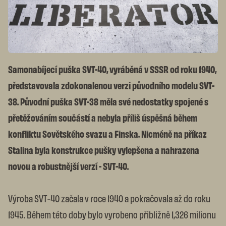
Samonabíjecí puška SVT-40, vyráběná v SSSR od roku 1940,
představovala zdokonalenou verzi původního modelu SVT-
38. Původní puška SVT-38 měla své nedostatky spojené s
přetěžováním součástí a nebyla příliš úspěšná během
konfliktu Sovětského svazu a Finska. Nicméně na příkaz
Stalina byla konstrukce pušky vylepšena a nahrazena
novou a robustnější verzí - SVT-40.
Výroba SVT-40 začala v roce 1940 a pokračovala až do roku
1945. Během této doby bylo vyrobeno přibližně 1,326 milionu