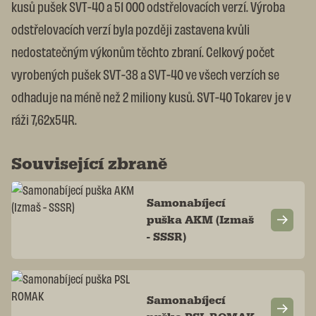
kusů pušek SVT-40 a 51 000 odstřelovacích verzí. Výroba
odstřelovacích verzí byla později zastavena kvůli
nedostatečným výkonům těchto zbraní. Celkový počet
vyrobených pušek SVT-38 a SVT-40 ve všech verzích se
odhaduje na méně než 2 miliony kusů. SVT-40 Tokarev je v
ráži 7,62x54R.
Související zbraně
Samonabíjecí
puška AKM (Izmaš
- SSSR)
Samonabíjecí