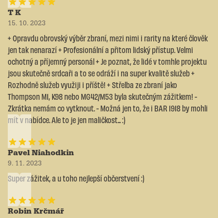
T K
15. 10. 2023
+ Opravdu obrovský výběr zbraní, mezi nimi i rarity na které člověk
jen tak nenarazí + Profesionální a přitom lidský přístup. Velmi
ochotný a příjemný personál + Je poznat, že lidé v tomhle projektu
jsou skutečně srdcaři a to se odráží i na super kvalitě služeb +
Rozhodně služeb využiji i příště! + Střelba ze zbraní jako
Thompson M1, K98 nebo MG42/M53 byla skutečným zážitkem! -
Zkrátka nemám co vytknout. - Možná jen to, že i BAR 1918 by mohli
mít v nabídce. Ale to je jen maličkost... :)
Pavel Niahodkin
9. 11. 2023
Super zážitek, a u toho nejlepší občerstvení :)
Robin Krčmář